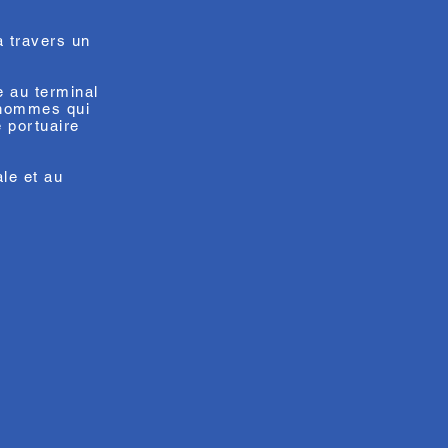
 travers un
e au terminal
s hommes qui
 portuaire
le et au